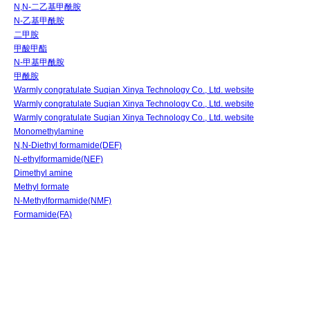
N,N-二乙基甲酰胺
N-乙基甲酰胺
二甲胺
甲酸甲酯
N-甲基甲酰胺
甲酰胺
Warmly congratulate Suqian Xinya Technology Co., Ltd. website
Warmly congratulate Suqian Xinya Technology Co., Ltd. website
Warmly congratulate Suqian Xinya Technology Co., Ltd. website
Monomethylamine
N,N-Diethyl formamide(DEF)
N-ethylformamide(NEF)
Dimethyl amine
Methyl formate
N-Methylformamide(NMF)
Formamide(FA)