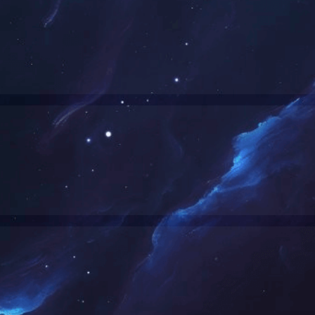
推荐产品
甲酸甲酯
二甲胺
N-乙
107-31-3
124-40-3
647
开云体育
NEWS