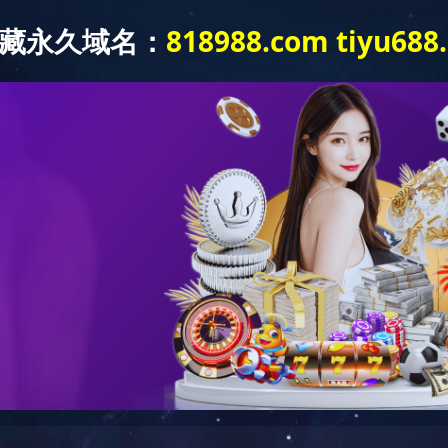
产品中心
开云体育
厂容厂貌
企业荣誉
销