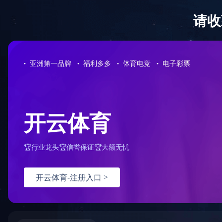
开云体育
网站开云体育
公司简介